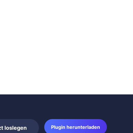
Plugin herunterladen
zt loslegen