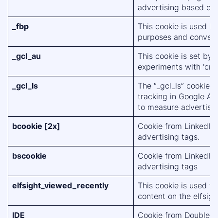
advertising based on t
_fbp
This cookie is used b
purposes and conversi
_gcl_au
This cookie is set by
experiments with 'cro
_gcl_ls
The “_gcl_ls” cookie i
tracking in Google A
to measure advertise
bcookie [2x]
Cookie from LinkedIn
advertising tags.
bscookie
Cookie from LinkedIn
advertising tags
elfsight_viewed_recently
This cookie is used to
content on the elfsig
IDE
Cookie from Double Cl