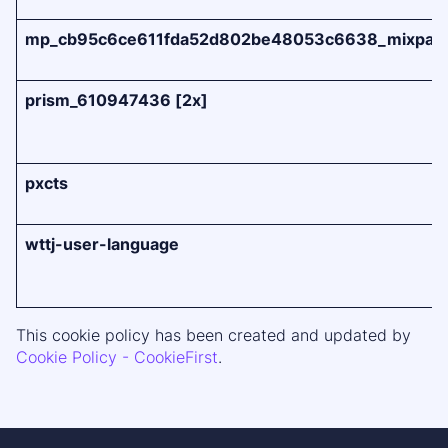
mp_cb95c6ce611fda52d802be48053c6638_mixpan
prism_610947436 [2x]
pxcts
wttj-user-language
This cookie policy has been created and updated by
Cookie Policy - CookieFirst
.