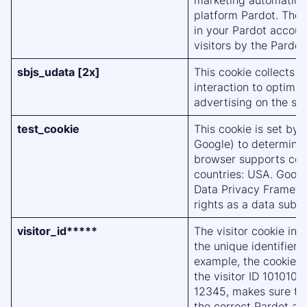
marketing automation
platform Pardot. The vi
in your Pardot account
visitors by the Pardot
sbjs_udata [2x]
This cookie collects 
interaction to optimi
advertising on the sit
test_cookie
This cookie is set by
Google) to determine 
browser supports cook
countries: USA. Google
Data Privacy Framewor
rights as a data subj
visitor_id*****
The visitor cookie inc
the unique identifier 
example, the cookie n
the visitor ID 1010101
12345, makes sure that
the correct Pardot acc