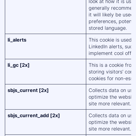
look at how it is use
generally recommend
it will likely be use
preferences, potentia
stored language.
li_alerts
This cookie is used t
LinkedIn alerts, suc
implement cool off pe
li_gc [2x]
This is a cookie from
storing visitors' con
cookies for non-esse
sbjs_current [2x]
Collects data on use
optimize the websit
site more relevant.
sbjs_current_add [2x]
Collects data on use
optimize the websit
site more relevant.