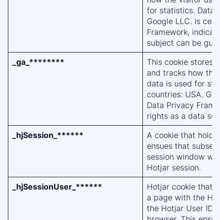
for statistics. Data 
Google LLC. is cert
Framework, indicati
subject can be gua
_ga_********
This cookie stores a
and tracks how the 
data is used for stat
countries: USA. Goo
Data Privacy Framew
rights as a data su
_hjSession_******
A cookie that holds 
ensues that subsequ
session window will
Hotjar session.
_hjSessionUser_******
Hotjar cookie that i
a page with the Hotj
the Hotjar User ID, 
browser. This ensur