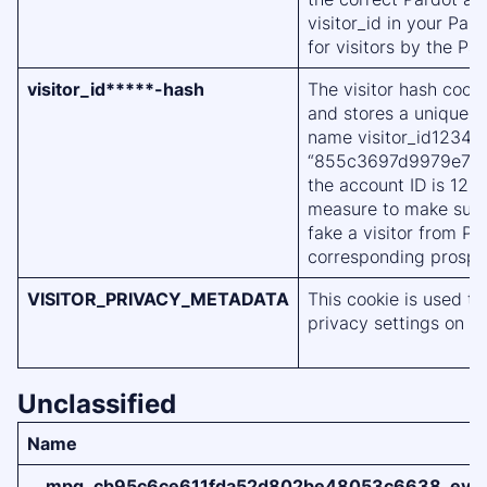
visitor_id in your Par
for visitors by the Pa
visitor_id*****-hash
The visitor hash cook
and stores a unique h
name visitor_id12345
“855c3697d9979e78a
the account ID is 1234
measure to make sure 
fake a visitor from P
corresponding prospec
VISITOR_PRIVACY_METADATA
This cookie is used to
privacy settings on Y
Unclassified
Name
__mpq_cb95c6ce611fda52d802be48053c6638_ev