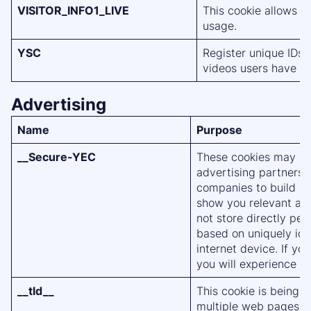
VISITOR_INFO1_LIVE
This cookie allows 
usage.
YSC
Register unique IDs 
videos users have v
Advertising
Name
Purpose
__Secure-YEC
These cookies may be 
advertising partners
companies to build a p
show you relevant adv
not store directly per
based on uniquely ide
internet device. If yo
you will experience le
__tld__
This cookie is being u
multiple web pages to