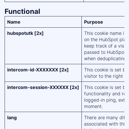
Functional
Name
Purpose
hubspotutk [2x]
This cookie name is 
on the HubSpot platf
keep track of a visito
passed to HubSpot 
when deduplicating 
intercom-id-XXXXXXX [2x]
This cookie is set bi
visitor to the right 
intercom-session-XXXXXX [2x]
This cookie is set by
functionality and re
logged-in ping, exte
moment.
lang
There are many diffe
associated with this