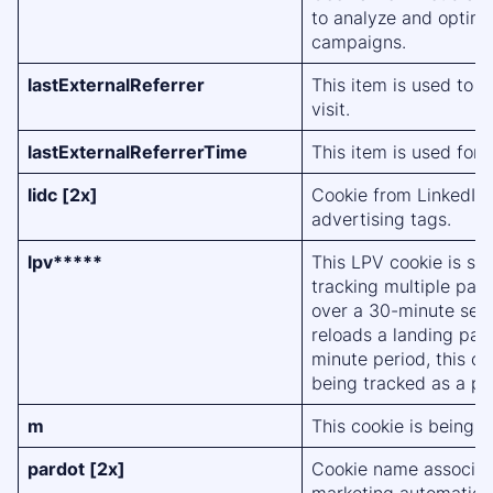
to analyze and optimi
campaigns.
lastExternalReferrer
This item is used to d
visit.
lastExternalReferrerTime
This item is used for v
lidc [2x]
Cookie from LinkedIn
advertising tags.
lpv*****
This LPV cookie is se
tracking multiple pag
over a 30-minute sessi
reloads a landing pag
minute period, this c
being tracked as a pa
m
This cookie is being s
pardot [2x]
Cookie name associat