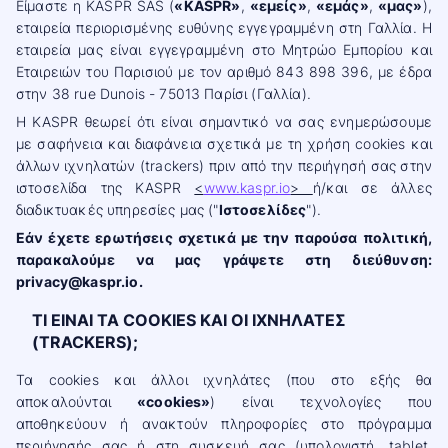
Είμαστε η KASPR SAS (
«KASPR»
,
«εμείς»
,
«εμάς»
,
«μας»
),
εταιρεία περιορισμένης ευθύνης εγγεγραμμένη στη Γαλλία. Η
εταιρεία μας είναι εγγεγραμμένη στο Μητρώο Εμπορίου και
Εταιρειών του Παρισιού με τον αριθμό 843 898 396, με έδρα
στην 38 rue Dunois - 75013 Παρίσι (Γαλλία).
Η KASPR θεωρεί ότι είναι σημαντικό να σας ενημερώσουμε
με σαφήνεια και διαφάνεια σχετικά με τη χρήση cookies και
άλλων ιχνηλατών (trackers) πριν από την περιήγησή σας στην
ιστοσελίδα της KASPR
<
www.kaspr.io
>
ή/και σε άλλες
διαδικτυακές υπηρεσίες μας ("
Ιστοσελίδες
").
Εάν έχετε ερωτήσεις σχετικά με την παρούσα πολιτική,
παρακαλούμε να μας γράψετε στη διεύθυνση:
privacy@kaspr.io.
ΤΙ ΕΙΝΑΙ ΤΑ COOKIES ΚΑΙ ΟΙ ΙΧΝΗΛΑΤΕΣ
(TRACKERS);
Τα cookies και άλλοι ιχνηλάτες (που στο εξής θα
αποκαλούνται
«cookies»
) είναι τεχνολογίες που
αποθηκεύουν ή ανακτούν πληροφορίες στο πρόγραμμα
περιήγησής σας ή στη συσκευή σας (υπολογιστή, tablet,