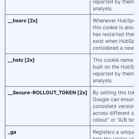
reported by them a
analysis.
__hssrc [2x]
Whenever HubSpot c
this cookie is also s
has restarted their 
exist when HubSpot 
considered a new s
__hstc [2x]
This cookie name is
built on the HubSpo
reported by them a
analysis.
__Secure-ROLLOUT_TOKEN [2x]
By setting this tok
Google can ensure t
consistent version 
across different se
rollout" or "A/B test
_ga
Registers a unique I
how the visitor use