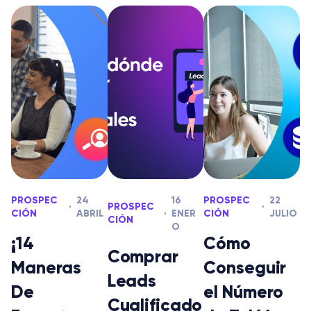
PROSPEC
24
16
PROSPEC
22
PROSPEC
CIÓN
ABRIL
ENER
CIÓN
JULIO
CIÓN
O
¡14
Cómo
Comprar
Maneras
Conseguir
Leads
De
el Número
Cualificado