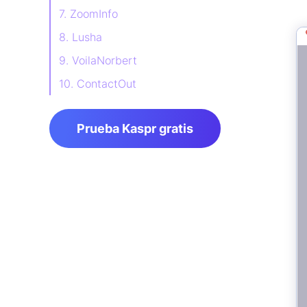
7. ZoomInfo
8. Lusha
9. VoilaNorbert
10. ContactOut
11. Seamless.AI
Prueba Kaspr gratis
12. GetProspect
13. Lead411
14. Breeze Intelligence
15. Skrapp