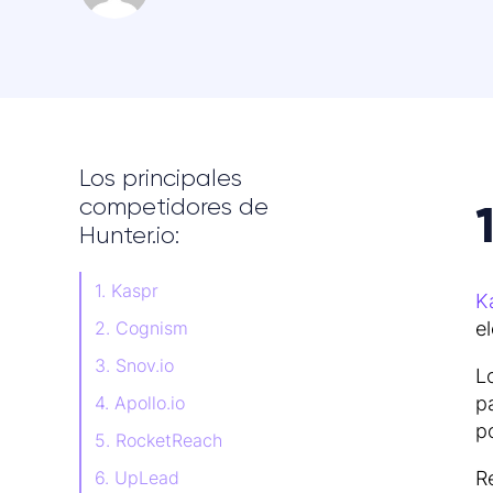
Los principales
competidores de
Hunter.io:
1. Kaspr
K
2. Cognism
e
3. Snov.io
L
4. Apollo.io
p
p
5. RocketReach
6. UpLead
R