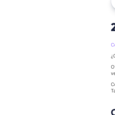
C
¿
O
v
C
T