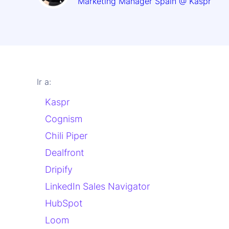
Marketing Manager Spain @ Kaspr
Ir a:
Kaspr
Cognism
Chili Piper
Dealfront
Dripify
LinkedIn Sales Navigator
HubSpot
Loom