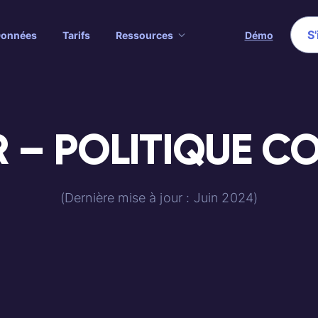
S'
Données
Tarifs
Ressources
Démo
 – POLITIQUE C
(Dernière mise à jour : Juin 2024)