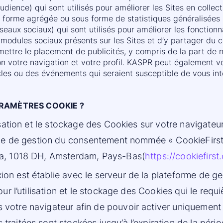
dience) qui sont utilisés pour améliorer les Sites en collec
us forme agrégée ou sous forme de statistiques généralisées
seaux sociaux) qui sont utilisés pour améliorer les fonctionn
 modules sociaux présents sur les Sites et d’y partager du 
mettre le placement de publicités, y compris de la part de n
lon votre navigation et votre profil. KASPR peut également v
cles ou des événements qui seraient susceptible de vous int
ARAMÈTRES COOKIE ?
lisation et le stockage des Cookies sur votre navigat
rme de gestion du consentement nommée « CookieFirst »
2a, 1018 DH, Amsterdam, Pays-Bas(
https://cookiefirs
on est établie avec le serveur de la plateforme de g
ur l’utilisation et le stockage des Cookies qui le requ
votre navigateur afin de pouvoir activer uniquement
raitées sont stockées jusqu’à l’expiration de la péri