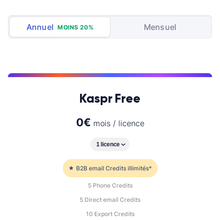
Annuel
Mensuel
MOINS 20%
Kaspr Free
0
€
mois / licence
B2B email Credits illimités*
5
Phone Credits
5
Direct email Credits
10
Export Credits