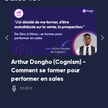
Arthur Dongho (Cognism) -
Gr
DR
Comment se former pour
mu
performer en sales
en
00:25:19