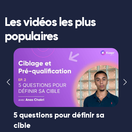
Les vidéos les plus
populaires
r
5 questions pour définir sa
Le
cible
co