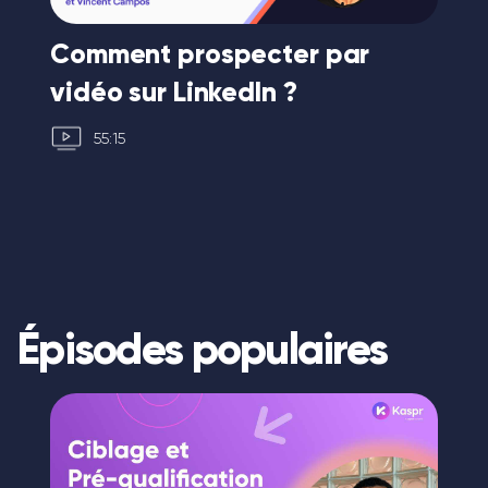
Comment prospecter par
Co
vidéo sur LinkedIn ?
ve
55:15
Épisodes populaires