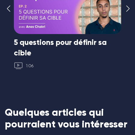
r
5 questions pour définir sa
Le
cible
co
1:06
Quelques articles qui
pourraient vous intéresser