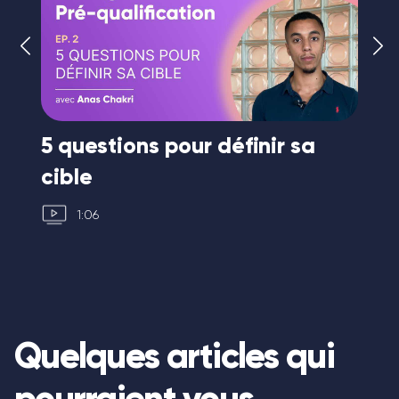
r
5 questions pour définir sa
Le
cible
co
1:06
Quelques articles qui
pourraient vous