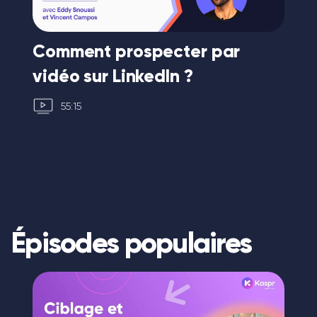
Comment prospecter par
Co
vidéo sur LinkedIn ?
ve
55:15
Épisodes populaires