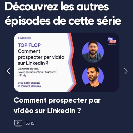
Découvrez les autres
épisodes de cette série
Comment prospecter par
Co
vidéo sur LinkedIn ?
ve
55:15