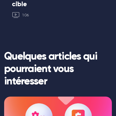
cible
co
1:06
Quelques articles qui
pourraient vous
intéresser