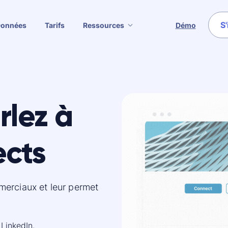
S'
Données
Tarifs
Ressources
Démo
arlez à
ects
merciaux et leur permet
LinkedIn.