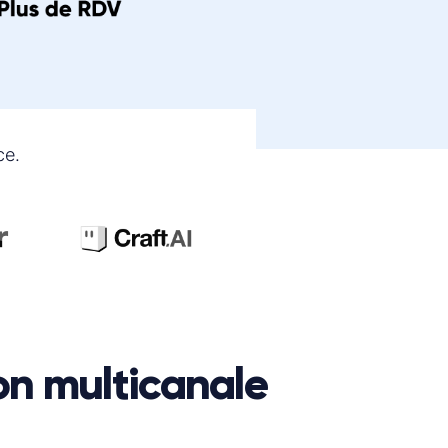
ce.
on multicanale