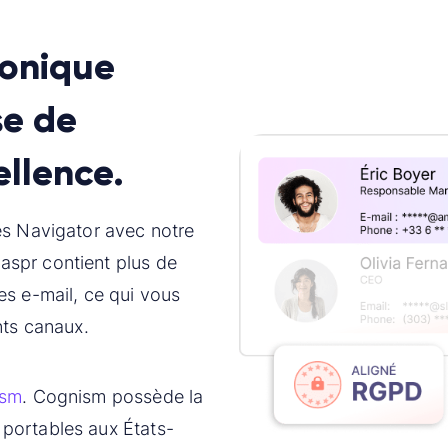
honique
se de
ellence.
es Navigator avec notre
aspr contient plus de
es e-mail, ce qui vous
nts canaux.
ism
. Cognism possède la
portables aux États-