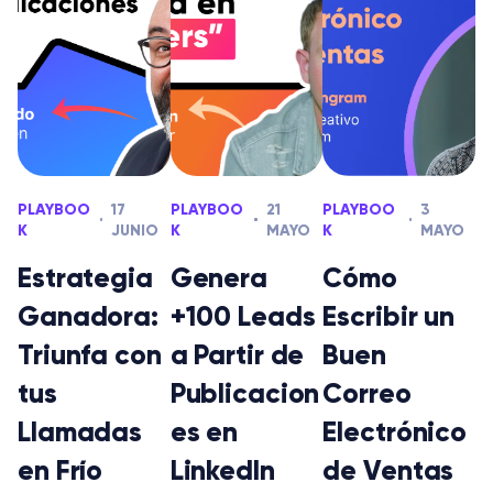
PLAYBOO
17
PLAYBOO
21
PLAYBOO
3
K
JUNIO
K
MAYO
K
MAYO
Estrategia
Genera
Cómo
Ganadora:
+100 Leads
Escribir un
Triunfa con
a Partir de
Buen
tus
Publicacion
Correo
Llamadas
es en
Electrónico
en Frío
LinkedIn
de Ventas