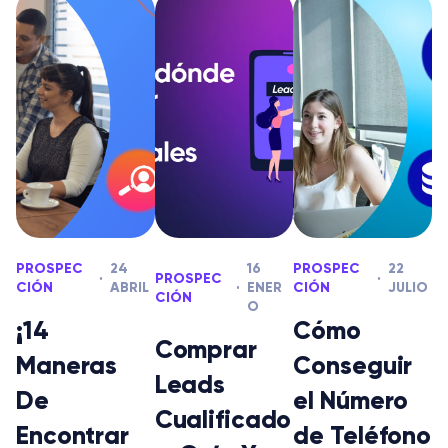
PROSPEC
24
16
PROSPEC
22
PROSPEC
CIÓN
ABRIL
ENER
CIÓN
JULIO
CIÓN
O
¡14
Cómo
Comprar
Maneras
Conseguir
Leads
De
el Número
Cualificado
Encontrar
de Teléfono