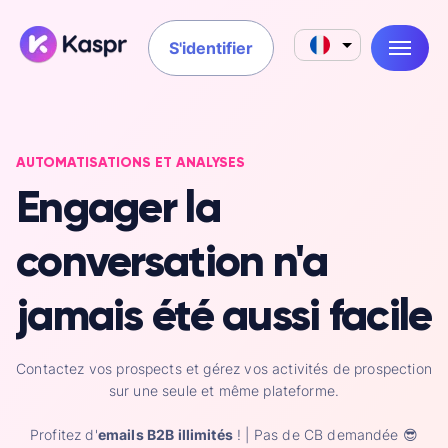
S'identifier
AUTOMATISATIONS ET ANALYSES
Engager la
conversation n'a
jamais été aussi facile
Contactez vos prospects et gérez vos activités de prospection
sur une seule et même plateforme.
Profitez d'
emails B2B illimités
! | Pas de CB demandée
😎