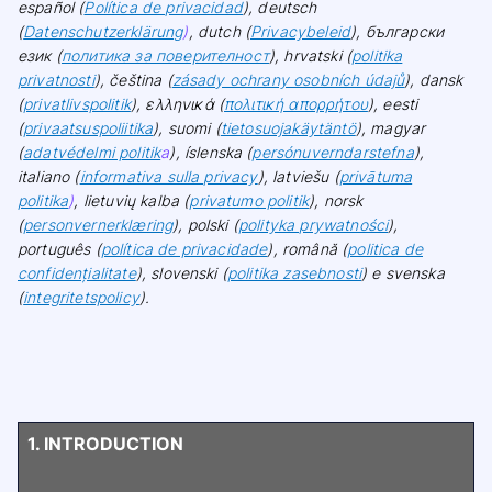
español (
Política de privacidad
), deutsch
(
Datenschutzerklärung
)
, dutch (
Privacybeleid
), български
език (
политика за поверителност
), hrvatski (
politika
privatnosti
), čeština (
zásady ochrany osobních údajů
), dansk
(
privatlivspolitik
), ελληνικά (
πολιτική απορρήτου
), eesti
(
privaatsuspoliitika
), suomi (
tietosuojakäytäntö
), magyar
(
adatvédelmi politik
a
), íslenska (
persónuverndarstefna
),
italiano (
informativa sulla privacy
), latviešu (
privātuma
politika
)
, lietuvių kalba (
privatumo politik
), norsk
(
personvernerklæring
), polski (
polityka prywatności
),
português (
política de privacidade
), română (
politica de
confidențialitate
), slovenski (
politika zasebnosti
) e svenska
(
integritetspolicy
).
1. INTRODUCTION