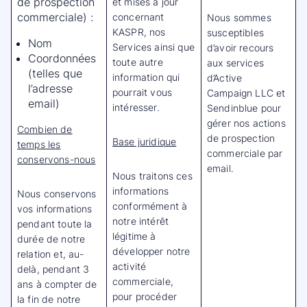
de prospection
et mises à jour
commerciale) :
concernant
Nous sommes
KASPR, nos
susceptibles
Nom
Services ainsi que
d’avoir recours
Coordonnées
toute autre
aux services
(telles que
information qui
d’Active
l’adresse
pourrait vous
Campaign LLC et
email)
intéresser.
Sendinblue pour
gérer nos actions
Combien de
de prospection
Base juridique
temps les
commerciale par
conservons-nous
email.
Nous traitons ces
informations
Nous conservons
conformément à
vos informations
notre intérêt
pendant toute la
légitime à
durée de notre
développer notre
relation et, au-
activité
delà, pendant 3
commerciale,
ans à compter de
pour procéder
la fin de notre