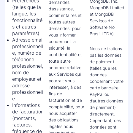
Préférences
MongoDB, Inc.,
demandes
(telles que la
MongoDB Limited
d’assistance,
langue, les
et MongoDB
commentaires et
fonctionnalité
Serviços de
toutes autres
s et autres
Software No
demandes, pour
paramètres)
Brasil LTDA).
vous informer
Adresse email
concernant la
professionnell
sécurité, la
Nous ne traitons
e, numéro de
confidentialité et
pas les données
téléphone
toute autre
de paiement
professionnel,
annonce relative
(telles que les
nom de
aux Services qui
données
employeur et
pourrait vous
concernant votre
adresse
intéresser, à des
carte bancaire,
professionnell
fins de
PayPal ou
e
facturation et de
d’autres données
Informations
comptabilité, pour
de paiement)
de facturation
nous acquitter
directement.
(montants,
des obligations
Cependant, ces
factures,
légales nous
données sont
fréquence de
incombant et