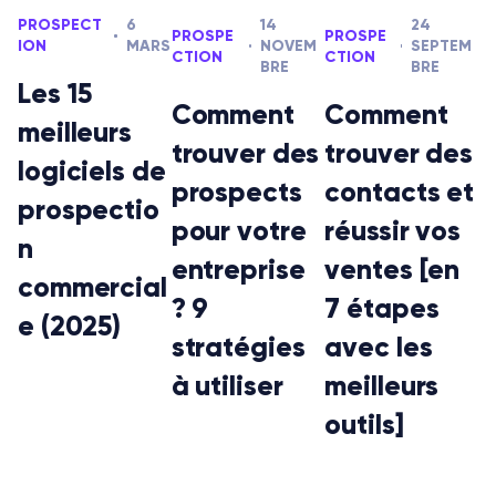
PROSPECT
6
14
24
PROSPE
PROSPE
ION
MARS
NOVEM
SEPTEM
CTION
CTION
BRE
BRE
Les 15
Comment
Comment
meilleurs
trouver des
trouver des
logiciels de
prospects
contacts et
prospectio
pour votre
réussir vos
n
entreprise
ventes [en
commercial
? 9
7 étapes
e (2025)
stratégies
avec les
à utiliser
meilleurs
outils]