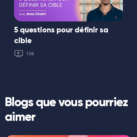
r
5 questions pour définir sa
Le
cible
co
1:06
Blogs que vous pourriez
aimer