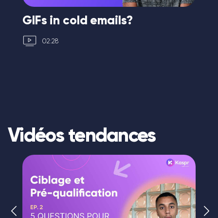
GIFs in cold emails?
Is
h
02:28
Vidéos tendances