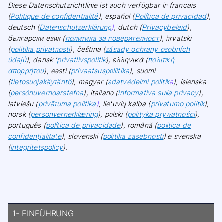
Diese Datenschutzrichtlinie ist auch verfügbar in français
(
Politique de confidentialité
), español (
Política de privacidad
),
deutsch (
Datenschutzerklärung
)
, dutch (
Privacybeleid
),
български език (
политика за поверителност
), hrvatski
(
politika privatnosti
), čeština (
zásady ochrany osobních
údajů
), dansk (
privatlivspolitik
), ελληνικά (
πολιτική
απορρήτου
), eesti (
privaatsuspoliitika
), suomi
(
tietosuojakäytäntö
), magyar (
adatvédelmi politik
a
), íslenska
(
persónuverndarstefna
), italiano (
informativa sulla privacy
),
latviešu (
privātuma politika
)
, lietuvių kalba (
privatumo politik
),
norsk (
personvernerklæring
), polski (
polityka prywatności
),
português (
política de privacidade
), română (
politica de
confidențialitate
), slovenski (
politika zasebnosti
) e svenska
(
integritetspolicy
).
1- EINFÜHRUNG