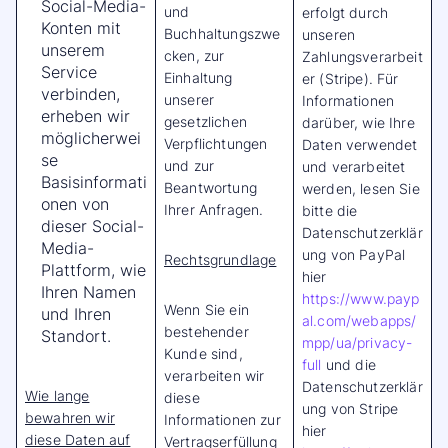
Social-Media-
und
erfolgt durch
Konten mit
Buchhaltungszwe
unseren
unserem
cken, zur
Zahlungsverarbeit
Service
Einhaltung
er (Stripe). Für
verbinden,
unserer
Informationen
erheben wir
gesetzlichen
darüber, wie Ihre
möglicherwei
Verpflichtungen
Daten verwendet
se
und zur
und verarbeitet
Basisinformati
Beantwortung
werden, lesen Sie
onen von
Ihrer Anfragen.
bitte die
dieser Social-
Datenschutzerklär
Media-
ung von PayPal
Rechtsgrundlage
Plattform, wie
hier
Ihren Namen
https://www.payp
Wenn Sie ein
und Ihren
al.com/webapps/
bestehender
Standort.
mpp/ua/privacy-
Kunde sind,
full
und die
verarbeiten wir
Datenschutzerklär
Wie lange
diese
ung von Stripe
bewahren wir
Informationen zur
hier
diese Daten auf
Vertragserfüllung