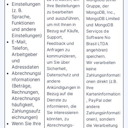
Einstellungen
Ihre Bestellungen
Gruppe, der
(z. B.
zu bearbeiten
MongoDB, Inc.,
Sprache,
und auszuführen,
MongoDB Limited
Funktionen
um mit Ihnen in
und MongoDB
und andere
Bezug auf Käufe,
Serviços de
Einstellungen)
Support,
Software No
E-Mail,
Feedback und
Brasil LTDA
Telefon,
Anfragen zu
angehören)
Arbeitgeber
kommunizieren,
speichern.
und
um Sie über
Wir verarbeiten
Adressdaten
Sicherheit,
keine
Abrechnungsi
Datenschutz und
Zahlungsinformati
nformationen
andere
onen direkt (z.B.
(Beträge,
Ankündigungen in
Ihre
Rechnungen,
Bezug auf die
Karteninformation
Abrechnungs
Dienste zu
, PayPal oder
häufigkeit,
informieren, die
andere
Zahlungsaufz
Sie interessieren
Zahlungsinformati
eichnungen)
könnten, zu
onen), sondern
Wenn Sie Ihre
Abrechnungs-
die Verarbeitung