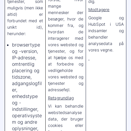
tjenester, som
dig.
mange
muligvis (men ikke
Modtagere
mennesker der
altid) er
Google og
besøger, hvor de
forbundet med et
HubSpot i USA
kommer fra, og
unikt id),
indsamler og
hvordan de
herunder:
behandler
interagerer med
analysedata på
browsertype
vores websted og
vores vegne.
og -version,
tjenester, og for
IP-adresse,
at hjælpe os med
omtrentlig
at forbedre og
placering og
vedligeholde
tidszone,
vores websted og
adgangslogfil
tjenester og
er,
adressefejl.
enhedstype
Retsgrundlag
og -
Vi kan behandle
indstillinger,
webstedsanalyse
operativsyste
data, der bruger
m og andre
cookies eller
oplysninger,