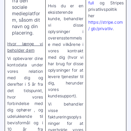
fra den
full
og Stripes
Hvis du er en
sociale
privatlivspolitik
eksisterende
medieplatfor
her
kunde, behandler
m, såsom dit
https://stripe.com
vi disse
navn og din
/ gb/privatliv
.
oplysninger i
placering.
overensstemmels
Hvor længe vi
e med vilkårene i
beholder dem
vores kontrakt
med dig (hvor vi
Vi opbevarer dine
har brug for disse
kontodata under
oplysninger for at
vores relation
levere tjenester til
med dig og
dig, herunder
derefter i 5 år fra
vores
det tidspunkt,
kundesupport).
hvor vores
forbindelse med
Vi behandler
dig ophører
, og
visse
udelukkende til
faktureringsoplys
bevisformål og i
ninger for at
10 år fra
overholde vores