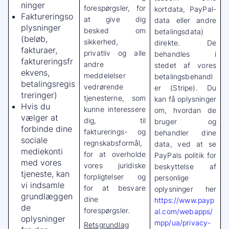
ninger
forespørgsler, for
kortdata, PayPal-
Faktureringso
at give dig
data eller andre
plysninger
besked om
betalingsdata)
(beløb,
sikkerhed,
direkte. De
fakturaer,
privatliv og alle
behandles i
faktureringsfr
andre
stedet af vores
ekvens,
meddelelser
betalingsbehandl
betalingsregis
vedrørende
er (Stripe). Du
treringer)
tjenesterne, som
kan få oplysninger
Hvis du
kunne interessere
om, hvordan de
vælger at
dig, til
bruger og
forbinde dine
fakturerings- og
behandler dine
sociale
regnskabsformål,
data, ved at se
mediekonti
for at overholde
PayPals politik for
med vores
vores juridiske
beskyttelse af
tjeneste, kan
forpligtelser og
personlige
vi indsamle
for at besvare
oplysninger her
grundlæggen
dine
https://www.payp
de
forespørgsler.
al.com/webapps/
oplysninger
mpp/ua/privacy-
Retsgrundlag