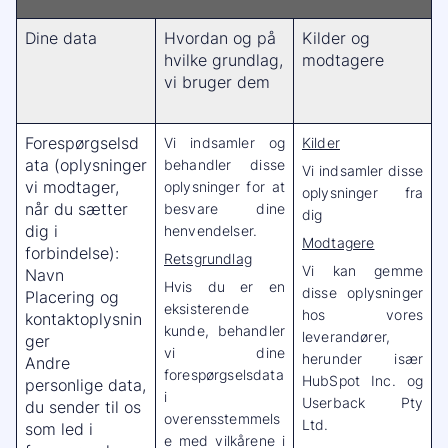
Dine data
Hvordan og på
Kilder og
hvilke grundlag,
modtagere
vi bruger dem
Forespørgselsd
Vi indsamler og
Kilder
ata (oplysninger
behandler disse
Vi indsamler disse
vi modtager,
oplysninger for at
oplysninger fra
når du sætter
besvare dine
dig
dig i
henvendelser.
Modtagere
forbindelse):
Retsgrundlag
Vi kan gemme
Navn
Hvis du er en
disse oplysninger
Placering og
eksisterende
hos vores
kontaktoplysnin
kunde, behandler
leverandører,
ger
vi dine
herunder især
Andre
forespørgselsdata
HubSpot Inc. og
personlige data,
i
Userback Pty
du sender til os
overensstemmels
Ltd.
som led i
e med vilkårene i