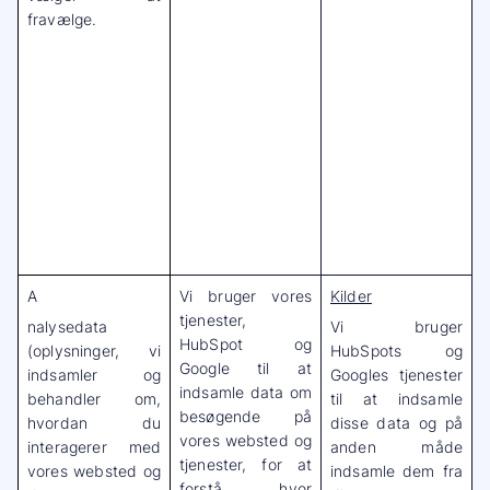
fravælge.
A
Vi bruger vores
Kilder
tjenester,
nalysedata
Vi bruger
HubSpot og
(oplysninger, vi
HubSpots og
Google til at
indsamler og
Googles tjenester
indsamle data om
behandler om,
til at indsamle
besøgende på
hvordan du
disse data og på
vores websted og
interagerer med
anden måde
tjenester, for at
vores websted og
indsamle dem fra
forstå, hvor