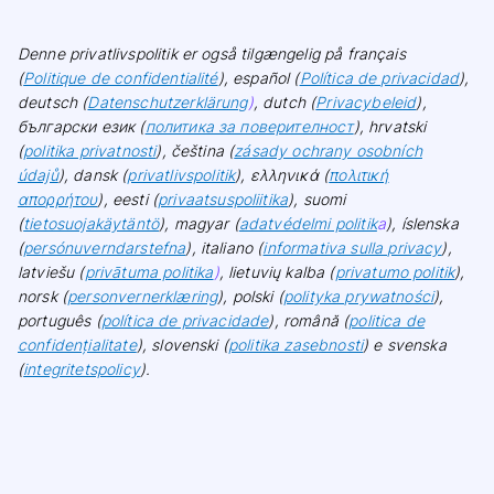
Denne privatlivspolitik er også tilgængelig på français
(
Politique de confidentialité
), español (
Política de privacidad
),
deutsch (
Datenschutzerklärung
)
, dutch (
Privacybeleid
),
български език (
политика за поверителност
), hrvatski
(
politika privatnosti
), čeština (
zásady ochrany osobních
údajů
), dansk (
privatlivspolitik
), ελληνικά (
πολιτική
απορρήτου
), eesti (
privaatsuspoliitika
), suomi
(
tietosuojakäytäntö
), magyar (
adatvédelmi politik
a
), íslenska
(
persónuverndarstefna
), italiano (
informativa sulla privacy
),
latviešu (
privātuma politika
)
, lietuvių kalba (
privatumo politik
),
norsk (
personvernerklæring
), polski (
polityka prywatności
),
português (
política de privacidade
), română (
politica de
confidențialitate
), slovenski (
politika zasebnosti
) e svenska
(
integritetspolicy
).