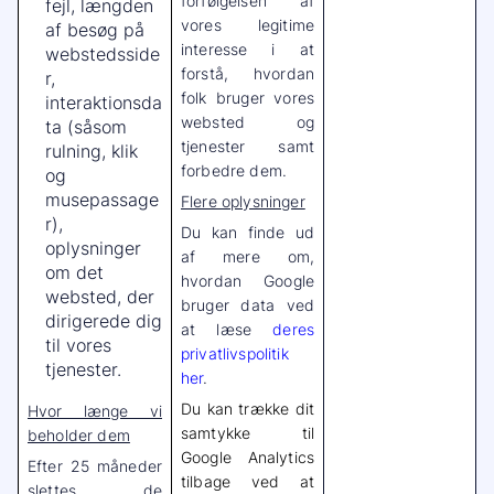
forfølgelsen af
fejl, længden
vores legitime
af besøg på
interesse i at
webstedsside
forstå, hvordan
r,
folk bruger vores
interaktionsda
websted og
ta (såsom
tjenester samt
rulning, klik
forbedre dem.
og
musepassage
Flere oplysninger
r),
Du kan finde ud
oplysninger
af mere om,
om det
hvordan Google
websted, der
bruger data ved
dirigerede dig
at læse
deres
til vores
privatlivspolitik
tjenester.
her
.
Du kan trække dit
Hvor længe vi
samtykke til
beholder dem
Google Analytics
Efter 25 måneder
tilbage ved at
slettes de