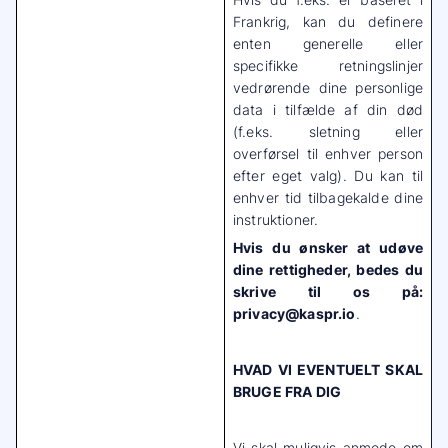
Frankrig, kan du definere
enten generelle eller
specifikke retningslinjer
vedrørende dine personlige
data i tilfælde af din død
(f.eks. sletning eller
overførsel til enhver person
efter eget valg). Du kan til
enhver tid tilbagekalde dine
instruktioner.
Hvis du ønsker at udøve
dine rettigheder, bedes du
skrive til os på:
privacy@kaspr.io
.
HVAD VI EVENTUELT SKAL
BRUGE FRA DIG
Vi skal muligvis anmode om