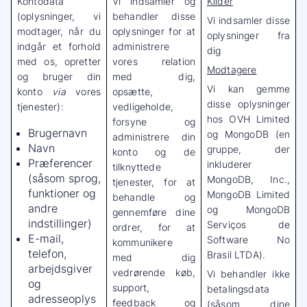
Kontodata
Vi indsamler og
Kilder
(oplysninger, vi
behandler disse
Vi indsamler disse
modtager, når du
oplysninger for at
oplysninger fra
indgår et forhold
administrere
dig
med os, opretter
vores relation
Modtagere
og bruger din
med dig,
Vi kan gemme
konto
via
vores
opsætte,
disse oplysninger
tjenester):
vedligeholde,
hos OVH Limited
forsyne og
Brugernavn
og MongoDB (en
administrere din
Navn
gruppe, der
konto og de
Præferencer
inkluderer
tilknyttede
(såsom sprog,
MongoDB, Inc.,
tjenester, for at
funktioner og
MongoDB Limited
behandle og
andre
og MongoDB
gennemføre dine
indstillinger)
Serviços de
ordrer, for at
E-mail,
Software No
kommunikere
telefon,
Brasil LTDA).
med dig
arbejdsgiver
vedrørende køb,
Vi behandler ikke
og
support,
betalingsdata
adresseoplys
feedback og
(såsom dine