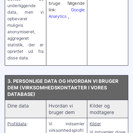
bruge følgende
underliggende
link:
Google
data, men vi
Analytics
.
opbevarer
muligvis
anonymiseret,
aggregeret
statistik, der er
oprettet ud fra
disse data.
3. PERSONLIGE DATA OG HVORDAN VI BRUGER
DEM (VIRKSOMHEDSKONTAKTER I VORES
DATABASE)
Dine data
Hvordan vi
Kilder og
bruger dem
modtagere
Profildata
:
Vi indsamler
Kilder
virksomhedsprofil
Vi indsamler disse