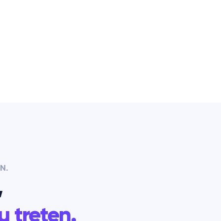
N.
,
u treten.