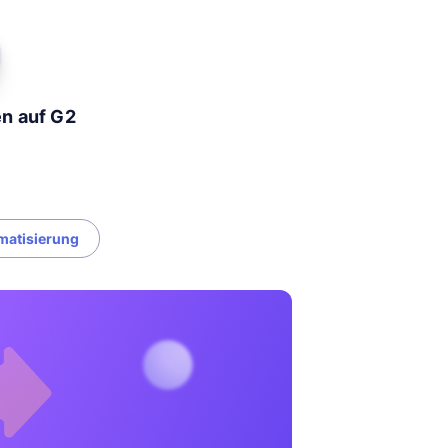
en auf G2
matisierung