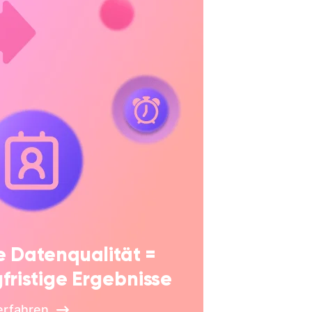
 Datenqualität =
fristige Ergebnisse
erfahren