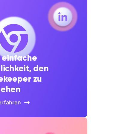
 einfache
ichkeit, den
ekeeper zu
ehen
erfahren