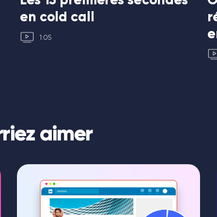
en cold call
r
e
1:05
riez aimer