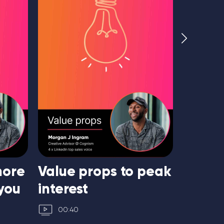
more
Value props to peak
Write 
you
interest
lines
00:40
00:55