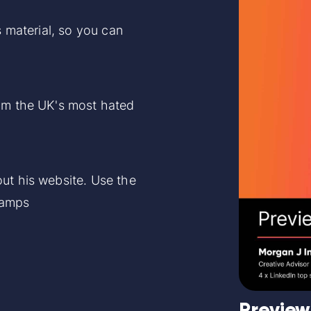
s material, so you can
rom the UK's most hated
ut his website.
Use the
camps
Preview