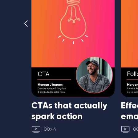
ubject
CTAs that actually
Effe
spark action
ema
00:44
00