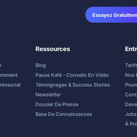
Essayez Gratuite
Ressources
Ent
e
Blog
Tarif
utement
Pause Kafé - Conseils En Vidéo
Nos 
reneuriat
Témoignages & Success Stories
Pour
Newsletter
Cont
Dossier De Presse
Deven
Base De Connaissances
Jobs
À Pr