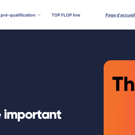
 pré-qualification
TOP FLOP live
Page d'accuei
e important