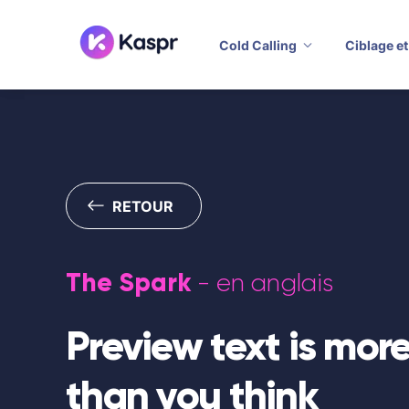
Cold Calling
Ciblage et
RETOUR
The Spark
- en anglais
Preview text is mor
than you think