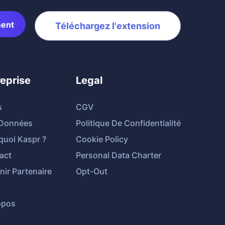
ment
Téléchargez l'extension
reprise
Legal
s
CGV
Données
Politique De Confidentialité
quoi Kaspr ?
Cookie Policy
act
Personal Data Charter
ir Partenaire
Opt-Out
opos