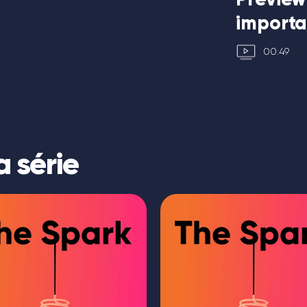
importa
00:49
a série