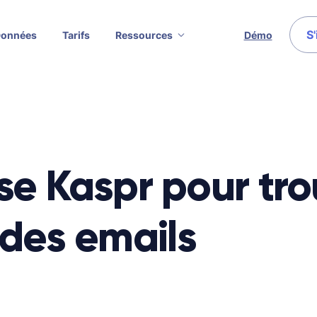
S'
Données
Tarifs
Ressources
Démo
ise Kaspr pour tr
des emails