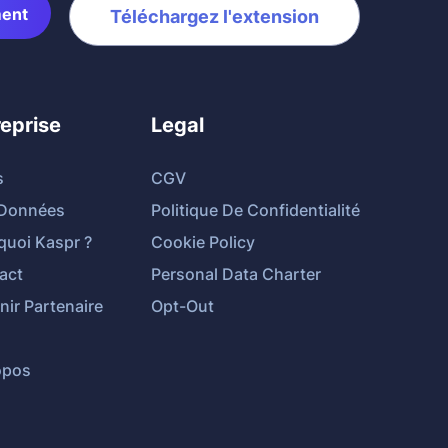
ment
Téléchargez l'extension
reprise
Legal
s
CGV
Données
Politique De Confidentialité
quoi Kaspr ?
Cookie Policy
act
Personal Data Charter
ir Partenaire
Opt-Out
opos