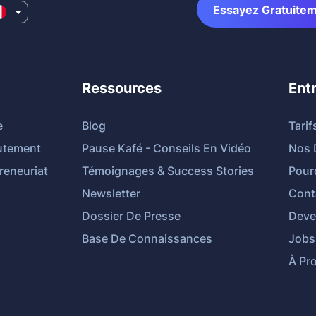
Essayez Gratuite
Ressources
Ent
e
Blog
Tarif
utement
Pause Kafé - Conseils En Vidéo
Nos 
reneuriat
Témoignages & Success Stories
Pour
Newsletter
Cont
Dossier De Presse
Deven
Base De Connaissances
Jobs
À Pr