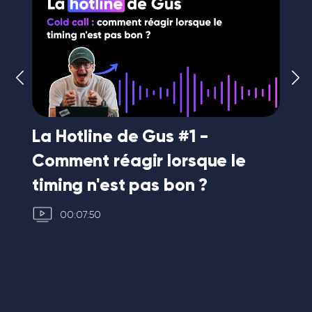
La Hotline de Gus #1 -
La
Comment réagir lorsque le
le
ld
timing n'est pas bon ?
d
00:07:50