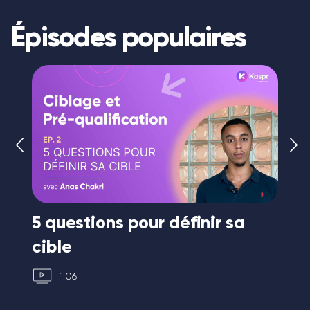
Épisodes populaires
r
5 questions pour définir sa
Le
cible
co
1:06