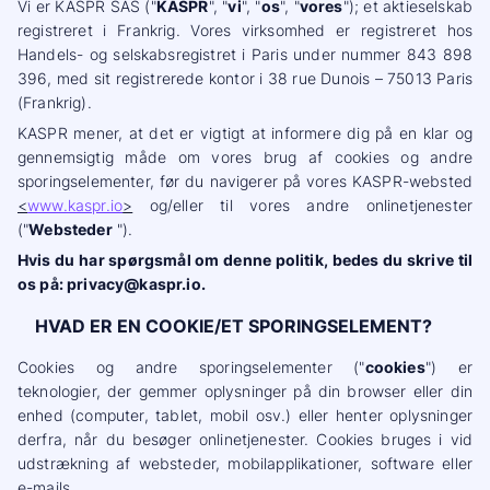
Vi er KASPR SAS ("
KASPR
", "
vi
", "
os
", "
vores
"); et aktieselskab
registreret i Frankrig. Vores virksomhed er registreret hos
Handels- og selskabsregistret i Paris under nummer 843 898
396, med sit registrerede kontor i 38 rue Dunois – 75013 Paris
(Frankrig).
KASPR mener, at det er vigtigt at informere dig på en klar og
gennemsigtig måde om vores brug af cookies og andre
sporingselementer, før du navigerer på vores KASPR-websted
<
www.kaspr.io
>
og/eller til vores andre onlinetjenester
("
Websteder
").
Hvis du har spørgsmål om denne politik, bedes du skrive til
os på: privacy@kaspr.io.
HVAD ER EN COOKIE/ET SPORINGSELEMENT?
Cookies og andre sporingselementer ("
cookies
") er
teknologier, der gemmer oplysninger på din browser eller din
enhed (computer, tablet, mobil osv.) eller henter oplysninger
derfra, når du besøger onlinetjenester. Cookies bruges i vid
udstrækning af websteder, mobilapplikationer, software eller
e-mails.