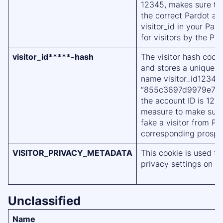
12345, makes sure that
the correct Pardot acc
visitor_id in your Par
for visitors by the Pa
visitor_id*****-hash
The visitor hash cook
and stores a unique h
name visitor_id12345
“855c3697d9979e78a
the account ID is 1234
measure to make sure 
fake a visitor from P
corresponding prospec
VISITOR_PRIVACY_METADATA
This cookie is used to
privacy settings on Y
Unclassified
Name