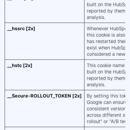
built on the HubSpo
reported by them a
analysis.
__hssrc [2x]
Whenever HubSpot c
this cookie is also s
has restarted their 
exist when HubSpot 
considered a new s
__hstc [2x]
This cookie name is
built on the HubSpo
reported by them a
analysis.
__Secure-ROLLOUT_TOKEN [2x]
By setting this tok
Google can ensure t
consistent version 
across different se
rollout" or "A/B test