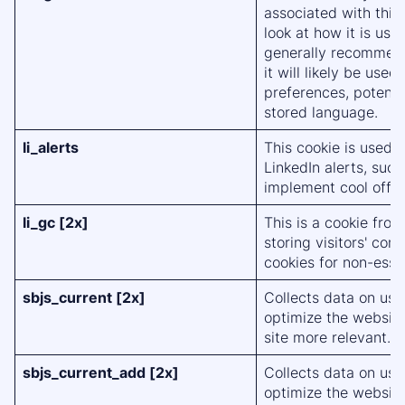
associated with this
look at how it is use
generally recommend
it will likely be use
preferences, potentia
stored language.
li_alerts
This cookie is used t
LinkedIn alerts, suc
implement cool off pe
li_gc [2x]
This is a cookie from
storing visitors' con
cookies for non-esse
sbjs_current [2x]
Collects data on use
optimize the websit
site more relevant.
sbjs_current_add [2x]
Collects data on use
optimize the websit