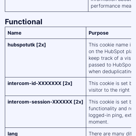
performance measu
Functional
Name
Purpose
hubspotutk [2x]
This cookie name is 
on the HubSpot platf
keep track of a visito
passed to HubSpot 
when deduplicating 
intercom-id-XXXXXXX [2x]
This cookie is set bi
visitor to the right 
intercom-session-XXXXXX [2x]
This cookie is set by
functionality and re
logged-in ping, exte
moment.
lang
There are many diffe