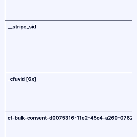
__stripe_sid
_cfuvid [6x]
cf-bulk-consent-d0075316-11e2-45c4-a260-07629