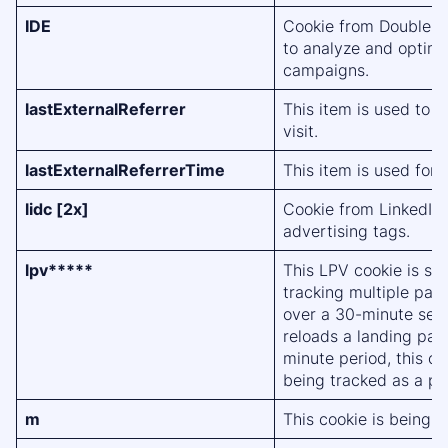
IDE
Cookie from Double Cl
to analyze and optimi
campaigns.
lastExternalReferrer
This item is used to d
visit.
lastExternalReferrerTime
This item is used for v
lidc [2x]
Cookie from LinkedIn
advertising tags.
lpv*****
This LPV cookie is se
tracking multiple pag
over a 30-minute sessi
reloads a landing pag
minute period, this c
being tracked as a pa
m
This cookie is being s