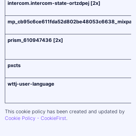
intercom.intercom-state-ortzdpej [2x]
mp_cb95c6ce611fda52d802be48053c6638_mixpan
prism_610947436 [2x]
pxcts
wttj-user-language
This cookie policy has been created and updated by
Cookie Policy - CookieFirst
.