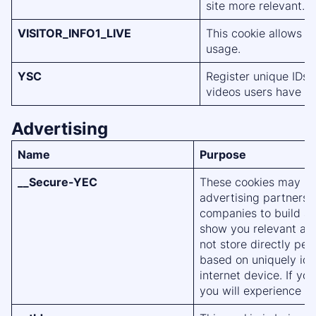
site more relevant.
VISITOR_INFO1_LIVE
This cookie allows 
usage.
YSC
Register unique IDs 
videos users have v
Advertising
Name
Purpose
__Secure-YEC
These cookies may be 
advertising partners
companies to build a p
show you relevant adv
not store directly per
based on uniquely ide
internet device. If yo
you will experience le