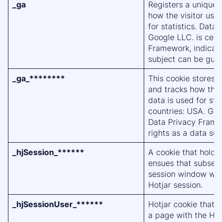
_ga
Registers a unique I
how the visitor use
for statistics. Data 
Google LLC. is cert
Framework, indicati
subject can be gua
_ga_********
This cookie stores a
and tracks how the 
data is used for stat
countries: USA. Goo
Data Privacy Framew
rights as a data su
_hjSession_******
A cookie that holds 
ensues that subsequ
session window will
Hotjar session.
_hjSessionUser_******
Hotjar cookie that i
a page with the Hotj