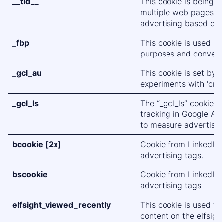
__tld__
This cookie is being u
multiple web pages to
advertising based on t
_fbp
This cookie is used b
purposes and conversi
_gcl_au
This cookie is set by
experiments with 'cro
_gcl_ls
The “_gcl_ls” cookie i
tracking in Google A
to measure advertise
bcookie [2x]
Cookie from LinkedIn
advertising tags.
bscookie
Cookie from LinkedIn
advertising tags
elfsight_viewed_recently
This cookie is used to
content on the elfsig