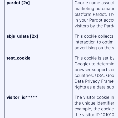
pardot [2x]
Cookie name associat
marketing automation
platform Pardot. The vi
in your Pardot account
visitors by the Pardot
sbjs_udata [2x]
This cookie collects 
interaction to optimi
advertising on the sit
test_cookie
This cookie is set by
Google) to determine 
browser supports cook
countries: USA. Google
Data Privacy Framewor
rights as a data subj
visitor_id*****
The visitor cookie inc
the unique identifier 
example, the cookie n
the visitor ID 1010101